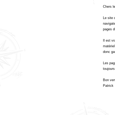
Chers l
Le site 
navigate
pages d
Il est v
matériel
donc gar
Les pag
toujour
Bon ven
Patrick