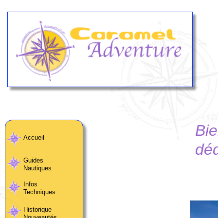
Bie
Accueil
déd
Guides
Nautiques
Infos
Techniques
Historique
Nouveautés