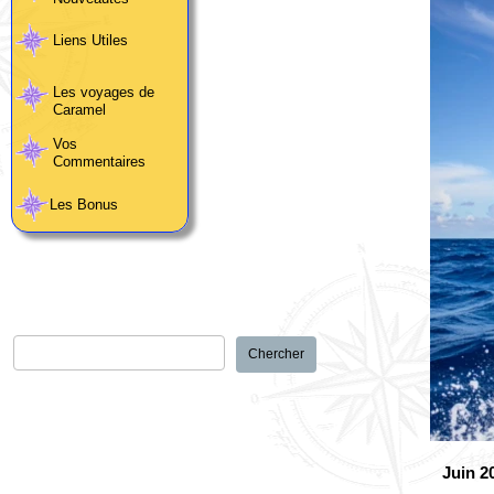
Liens Utiles
Les voyages de
Caramel
Vos
Commentaires
Les Bonus
Juin 2