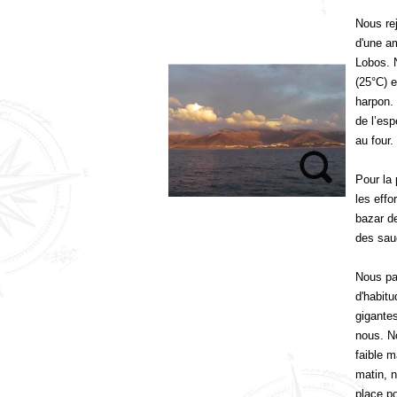
Nous rej
d'une am
Lobos. 
(25°C) e
harpon.
de l’esp
au four.
Pour la
les effo
bazar de
des sau
Nous pas
d'habitu
gigantes
nous. N
faible m
matin, 
place p