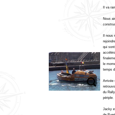
Il va r
Nous ai
construc
Il nous
rejoindr
qui sont
accéléra
finaleme
le mome
temps de
Arrivée 
retrouv
du Rally
périple.
Jacky et
de Puer