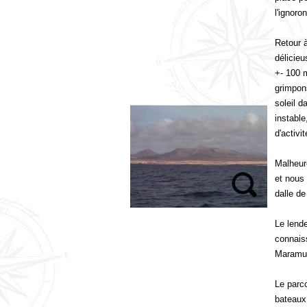
l'ignoro
Retour 
délicieu
+- 100 
grimpon
soleil d
instabl
d'activi
Malheur
et nous 
dalle de
Le lend
connais
Maramu
Le parc
bateaux