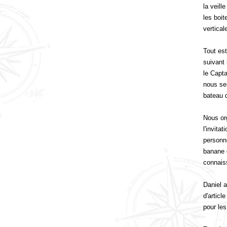
la veill
les boit
vertical
Tout est
suivant 
le Capta
nous sem
bateau 
Nous or
l'invita
personn
banane 
connais
Daniel a
d'articl
pour les