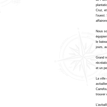
plantati
Cruz, et
l'ouest.
affairon
Nous som
équipie
le bate
jours, a
Grand ne
récréati
et un pe
La ville
avitaill
Carrefo
trouver 
L'avitai