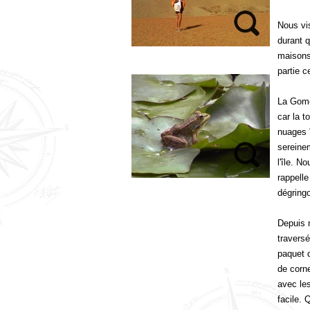
Nous vis
durant 
maisons 
partie c
La Gomer
car la t
nuages "
sereine
l'île. N
rappell
dégring
Depuis 
traversé
paquet d
de corn
avec les
facile. 